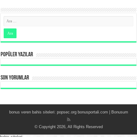
Popüler Yazılar
Son yorumlar
bonus veren bahis siteleri: popsec.org
bonusportali.com
|
Bonusum
© Copyright 2026, All Rights Reserved
bahis siteleri