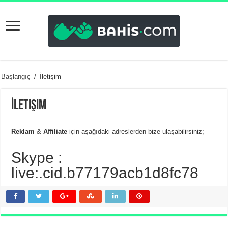
Başlangıç
/
İletişim
İletişim
Reklam
&
Affiliate
için aşağıdaki adreslerden bize ulaşabilirsiniz;
Skype :
live:.cid.b77179acb1d8fc78